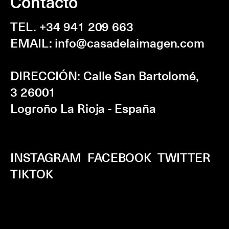
Contacto
FACEBOOK
TWITTER
LINKEDIN
TEL. +34 941 209 663
EMAIL:
info@casadelaimagen.com
DIRECCIÓN:
Calle San Bartolomé,
3
26001
Logroño La Rioja - España
INSTAGRAM
FACEBOOK
TWITTER
TIKTOK