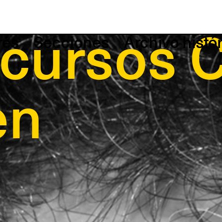
 de
rés
Secciones
Archivo histó