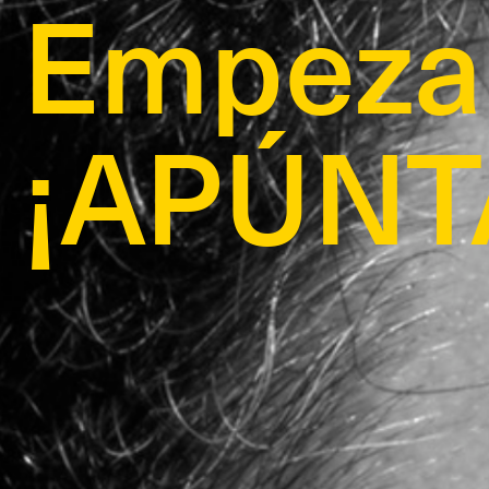
en octu
YA!