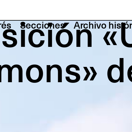
sición «
rés
Secciones
Archivo histó
mons» d