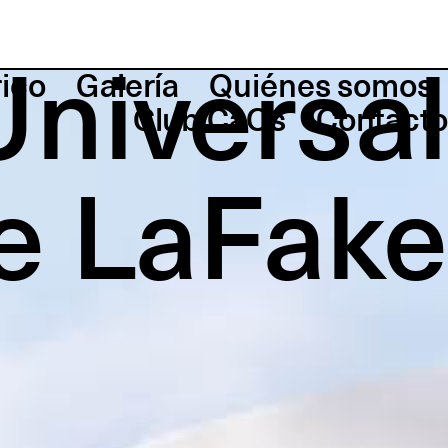
Universal
rico
Galería
Quiénes somos
Club CaOs
Contacto
e LaFake